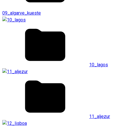
09_algarve_kueste
10_lagos
11_aljezur