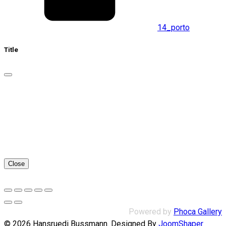
14_porto
Title
Close
Powered by
Phoca Gallery
© 2026 Hansruedi Bussmann. Designed By
JoomShaper