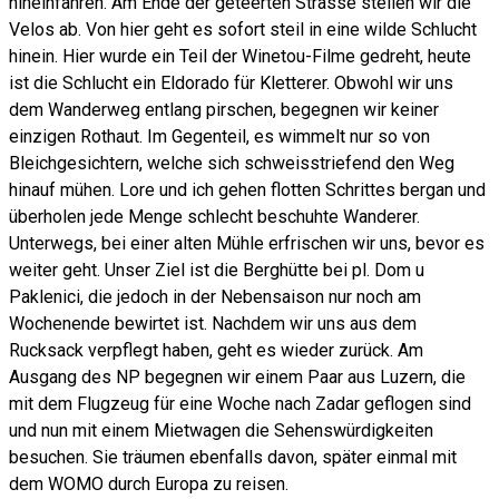
hineinfahren. Am Ende der geteerten Strasse stellen wir die
Velos ab. Von hier geht es sofort steil in eine wilde Schlucht
hinein. Hier wurde ein Teil der Winetou-Filme gedreht, heute
ist die Schlucht ein Eldorado für Kletterer. Obwohl wir uns
dem Wanderweg entlang pirschen, begegnen wir keiner
einzigen Rothaut. Im Gegenteil, es wimmelt nur so von
Bleichgesichtern, welche sich schweisstriefend den Weg
hinauf mühen. Lore und ich gehen flotten Schrittes bergan und
überholen jede Menge schlecht beschuhte Wanderer.
Unterwegs, bei einer alten Mühle erfrischen wir uns, bevor es
weiter geht. Unser Ziel ist die Berghütte bei pl. Dom u
Paklenici, die jedoch in der Nebensaison nur noch am
Wochenende bewirtet ist. Nachdem wir uns aus dem
Rucksack verpflegt haben, geht es wieder zurück. Am
Ausgang des NP begegnen wir einem Paar aus Luzern, die
mit dem Flugzeug für eine Woche nach Zadar geflogen sind
und nun mit einem Mietwagen die Sehenswürdigkeiten
besuchen. Sie träumen ebenfalls davon, später einmal mit
dem WOMO durch Europa zu reisen.